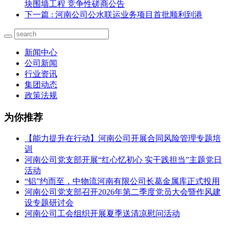
块围墙工程 竞争性磋商公告
下一篇
: 河南公司公水联运业务项目首批顺利到港
新闻中心
公司新闻
行业资讯
集团动态
政策法规
为你推荐
【能力提升在行动】河南公司开展合同风险管理专题培
训
河南公司党支部开展“红心忆初心 实干践担当”主题党日
活动
“铝”约而至，中物流河南有限公司长葛金属库正式投用
河南公司党支部召开2026年第二季度党员大会暨作风建
设专题研讨会
河南公司工会组织开展夏季送清凉慰问活动