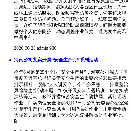
凉”慰问活动，以贴心务实的举措将夏日凉意送往一线职
工身边。活动期间，慰问组深入各园区作业现场，为一
线职工送上防晒衣、防蚊喷雾等防暑物资，切实解决职
工夏日作业防护问题。公司领导班子与一线职工亲切交
谈，详细了解作业现场日常防暑保障情况，叮嘱大家要
做好个人健康防护，动态调整作业节奏，避免发生高温
中暑事件。
2026-06-28
admin
930
河南公司扎实开展“安全生产月”系列活动
今年6月是第25个全国“安全生产月”，河南公司深入学习
贯彻习近平总书记关于安全生产的重要论述和重要指示
批示精神，紧扣“人人讲安全、个个会应急——排查整治
风险隐患”活动主题，组织开展安全专题培训、应急实战
演练等活动，多举并措织密安全生产防护网。紧盯现场
作业，抓实岗位安全培训6月12日，公司安委会办公室聚
焦夏季生产作业突出风险，围绕高处作业、用电安全两
大场景开展专题培训，为大家系统讲解高处作业审批、
防