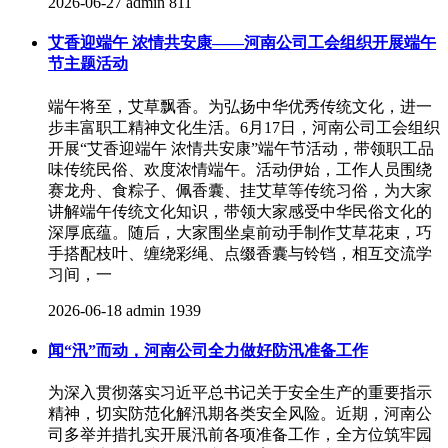
2026-06-27
admin
811
艾香迎端午 浓情共安康——河南公司工会组织开展端午
节主题活动
端午将至，艾草飘香。为弘扬中华优秀传统文化，进一
步丰富职工精神文化生活。6月17日，河南公司工会组织
开展“艾香迎端午 浓情共安康”端午节活动，带领职工品
味传统民俗、欢度浓情端午。活动伊始，工作人员围绕
赛龙舟、食粽子、佩香囊、挂艾草等传统习俗，为大家
讲解端午传统文化知识，带领大家感受中华民俗文化的
深厚底蕴。随后，大家围坐桌前动手制作艾草花束，巧
手搭配枝叶、缠绕彩绳、点缀香囊与铃铛，相互交流学
习间，一
2026-06-18
admin
1939
闻“汛”而动，河南公司全力做好防汛准备工作
为深入贯彻落实习近平总书记关于安全生产的重要指示
精神，切实防范化解汛期各类安全风险。近期，河南公
司多举并措扎实开展汛前各项准备工作，全方位筑牢园