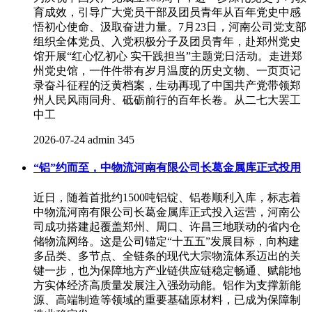
育成效，引导广大党员干部及团员青年从百年党史中感
悟初心使命、汲取奋进力量。7月23日，河南公司党支部
组织全体党员、入党积极分子及团员青年，赴郑州党史
馆开展“红心忆初心 实干践担当”主题党日活动。走进郑
州党史馆，一件件带有岁月温度的历史文物、一页页记
录奋斗征程的泛黄档案，生动再现了中国共产党带领郑
州人民风雨同舟、砥砺前行的百年长卷。从二七大罢工
中工
2026-07-24
admin
345
“铝”约而至，中物流河南有限公司长葛金属库正式投用
近日，随着首批约1500吨铝锭、铝卷顺利入库，标志着
中物流河南有限公司长葛金属库正式投入运营，河南公
司成功搭建起覆盖郑州、周口、许昌三地联动的省内仓
储物流网络。这是公司锚定“十五五”发展目标，向构建
多品类、多节点、全链条的现代大宗物流体系迈出的关
键一步，也为保障地方产业链供应链稳定畅通、赋能地
方实体经济高质量发展注入强劲动能。铝作为支撑新能
源、高端制造等领域的重要基础原材料，已成为保障制