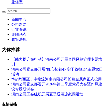
化转型
新闻中心
公司新闻
行业资讯
集团动态
政策法规
为你推荐
【能力提升在行动】河南公司开展合同风险管理专题培
训
河南公司党支部开展“红心忆初心 实干践担当”主题党日
活动
“铝”约而至，中物流河南有限公司长葛金属库正式投用
河南公司党支部召开2026年第二季度党员大会暨作风建
设专题研讨会
河南公司工会组织开展夏季送清凉慰问活动
友情链接