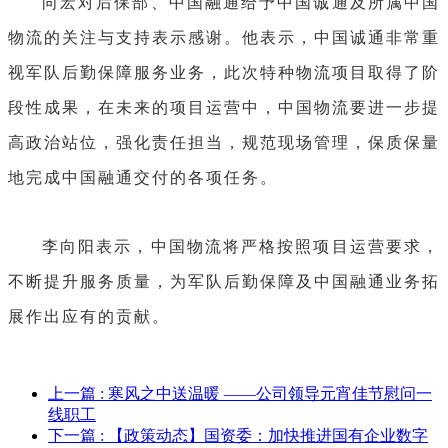
向宏对后保部、中国融通给予中国诚通及所属中国
物流的关注与支持表示感谢。他表示，中国诚通非常重
视军队后勤保障服务业务，此次特种物流项目取得了阶
段性成果，在未来的项目运营中，中国物流要进一步提
高政治站位，强化责任担当，规范现场管理，保质保量
地完成中国融通交付的各项任务。
李向阳表示，中国物流将严格按照项目运营要求，
不断提升服务质量，为军队后勤保障及中国融通业务拓
展作出应有的贡献。
上一篇
: 寒风之中送温暖 ——公司领导元宵佳节慰问一
线职工
下一篇
: 【政策动态】国资委：加快推进国有企业数字