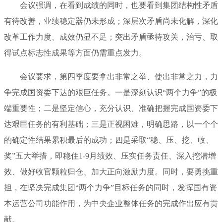
会议强调，在看到成绩的同时，也要看到集团结构性矛盾
有待改善，业绩稳定器仍未形成；深层次矛盾尚未化解，深化
改革工作力度、成效仍显不足；突出矛盾亟待攻关，治亏、取
得试点标志性成果等方面仍需重点发力。
会议要求，第四季度要拿出非常之举、使出非常之力，力
争完成国资委下达的艰巨任务。一是深刻认识“两个力争”的极
端重要性；二是坚定信心，充分认识、准确把握完成国资委下
达艰巨任务的有利基础；三是正视困难，明确思路，以一个个
的确定性结果累积最后的成功；四是采取“稳、压、挖、收、
奖”五大举措，即稳住1-9月绩效、压实任务责任、深入挖潜增
效、做好收官颗粒归仓、加大正向激励力度。同时，要勇挑重
担，在坚决完成集团“两个力争”目标任务的同时，发挥国有资
本运营公司功能作用，为中央企业整体任务的完成作出应有贡
献。