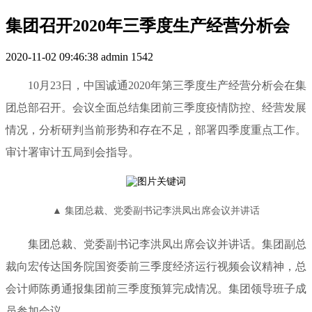
集团召开2020年三季度生产经营分析会
2020-11-02 09:46:38
admin
1542
10月23日，中国诚通2020年第三季度生产经营分析会在集
团总部召开。会议全面总结集团前三季度疫情防控、经营发展
情况，分析研判当前形势和存在不足，部署四季度重点工作。
审计署审计五局到会指导。
▲
集团总裁、党委副书记李洪凤出席会议并讲话
集团总裁、党委副书记李洪凤出席会议并讲话。集团副总
裁向宏传达国务院国资委前三季度经济运行视频会议精神，总
会计师陈勇通报集团前三季度预算完成情况。集团领导班子成
员参加会议。