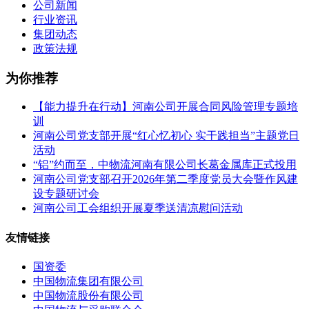
公司新闻
行业资讯
集团动态
政策法规
为你推荐
【能力提升在行动】河南公司开展合同风险管理专题培
训
河南公司党支部开展“红心忆初心 实干践担当”主题党日
活动
“铝”约而至，中物流河南有限公司长葛金属库正式投用
河南公司党支部召开2026年第二季度党员大会暨作风建
设专题研讨会
河南公司工会组织开展夏季送清凉慰问活动
友情链接
国资委
中国物流集团有限公司
中国物流股份有限公司