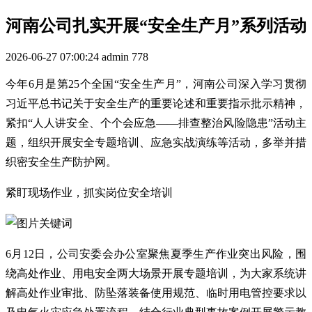
河南公司扎实开展“安全生产月”系列活动
2026-06-27 07:00:24
admin
778
今年6月是第25个全国“安全生产月”，河南公司深入学习贯彻
习近平总书记关于安全生产的重要论述和重要指示批示精神，
紧扣“人人讲安全、个个会应急——排查整治风险隐患”活动主
题，组织开展安全专题培训、应急实战演练等活动，多举并措
织密安全生产防护网。
紧盯现场作业，抓实岗位安全培训
6月12日，公司安委会办公室聚焦夏季生产作业突出风险，围
绕高处作业、用电安全两大场景开展专题培训，为大家系统讲
解高处作业审批、防坠落装备使用规范、临时用电管控要求以