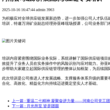
2025-10-16 16:47:44
admin
3963
为积极应对全球供应链发展新趋势，进一步加强公司人才队伍建
培训，特邀万润矿业副总经理孙亚峰现场授课，公司业务部门
培训内容紧密围绕国际业务实际，系统讲解了国际供应链项目
效提升了业务人员在实务操作中的风险识别与应对能力。孙亚
步帮助大家建立起国际供应链管理的整体认知框架，为后续国
此次培训是公司推进人才发展战略、支撑服务体系升级的重要
合化、高效化、精益化方向持续迈进奠定坚实人才基础。
上一篇
: 重温二七精神 凝聚奋进力量——河南公司党工
下一篇
: 月光所至 皆是团圆