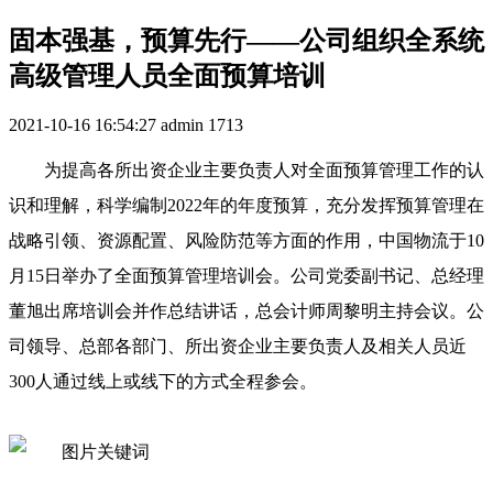
固本强基，预算先行——公司组织全系统
高级管理人员全面预算培训
2021-10-16 16:54:27
admin
1713
为提高各所出资企业主要负责人对全面预算管理工作的认
识和理解，科学编制2022年的年度预算，充分发挥预算管理在
战略引领、资源配置、风险防范等方面的作用，中国物流于10
月15日举办了全面预算管理培训会。公司党委副书记、总经理
董旭出席培训会并作总结讲话，总会计师周黎明主持会议。公
司领导、总部各部门、所出资企业主要负责人及相关人员近
300人通过线上或线下的方式全程参会。