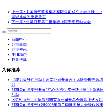
上一篇
: 中国电气装备集团有限公司成立大会举行，中
国诚通成为重要股东
下一篇
: 公司召开第二批年轻挂职干部启动大会
新闻中心
公司新闻
行业资讯
集团动态
政策法规
为你推荐
【能力提升在行动】河南公司开展合同风险管理专题培
训
河南公司党支部开展“红心忆初心 实干践担当”主题党日
活动
“铝”约而至，中物流河南有限公司长葛金属库正式投用
河南公司党支部召开2026年第二季度党员大会暨作风建