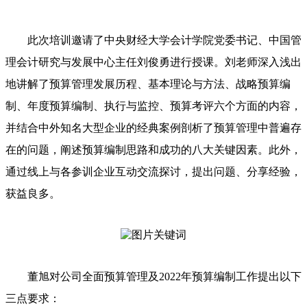
此次培训邀请了中央财经大学会计学院党委书记、中国管
理会计研究与发展中心主任刘俊勇进行授课。刘老师深入浅出
地讲解了预算管理发展历程、基本理论与方法、战略预算编
制、年度预算编制、执行与监控、预算考评六个方面的内容，
并结合中外知名大型企业的经典案例剖析了预算管理中普遍存
在的问题，阐述预算编制思路和成功的八大关键因素。此外，
通过线上与各参训企业互动交流探讨，提出问题、分享经验，
获益良多。
董旭对公司全面预算管理及2022年预算编制工作提出以下
三点要求：