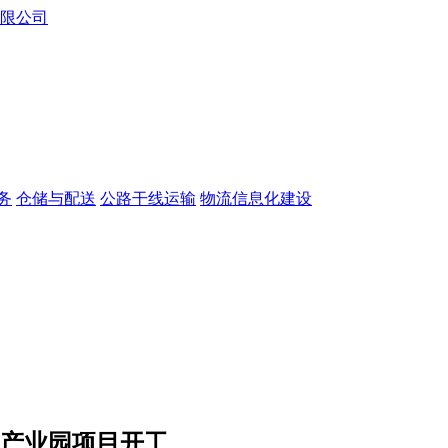
务
仓储与配送
公路干线运输
物流信息化建设
技产业园项目开工