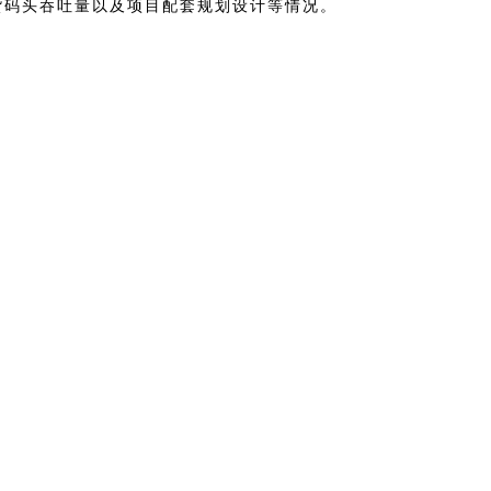
货码头吞吐量以及项目配套规划设计等情况。