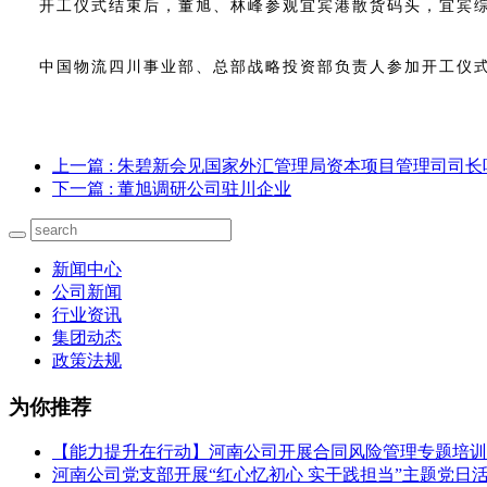
开工仪式结束后，董旭、林峰参观宜宾港散货码头，宜宾
中国物流四川事业部、总部战略投资部负责人参加开工仪
上一篇
: 朱碧新会见国家外汇管理局资本项目管理司司长
下一篇
: 董旭调研公司驻川企业
新闻中心
公司新闻
行业资讯
集团动态
政策法规
为你推荐
【能力提升在行动】河南公司开展合同风险管理专题培训
河南公司党支部开展“红心忆初心 实干践担当”主题党日