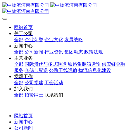
网站首页
关于公司
全部
企业荣誉
企业文化
发展战略
新闻中心
全部
公司新闻
行业资讯
集团动态
政策法规
主营业务
全部
国际货代与多式联运
铁路集装箱运输
供应链金融
服务
仓储与配送
公路干线运输
物流信息化建设
党群工作
全部
公司党建
工会活动
加入我们
全部
招贤纳士
联系我们
网站首页
新闻中心
公司新闻