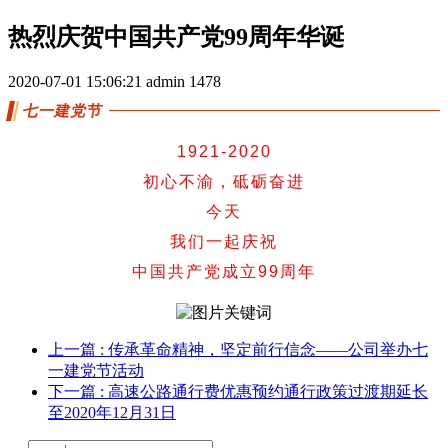
热烈庆贺中国共产党99周年华诞
2020-07-01 15:06:21
admin
1478
七一建党节
1921-2020
初心不渝，砥砺奋进
今天
我们一起庆祝
中国共产党成立99周年
上一篇
: 传承革命精神，坚定前行信念——公司举办七
一建党节活动
下一篇
: 高速公路通行费优惠预约通行政策过渡期延长
至2020年12月31日