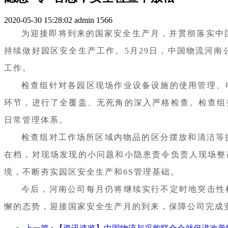
2020-05-30 15:28:02
admin
1566
为迎接即将到来的国家安全生产月，并贯彻落实中国
持续做好园区安全生产工作。5月29日，中国物流河南
工作。
检查组针对各园区现场作业设备设施的使用管理、
环节，进行了全覆盖、无死角的深入严格检查。检查组
日常管理体系。
检查组对工作场所区域内物品的区分摆放和清洁等
在档，对现场发现的小问题和小隐患责令负责人现场整
境，不断夯实园区安全生产和6S管理基础。
今后，河南公司每月仍将继续实行不定时地突击性
懈的态势，迎接国家安全生产月的到来，保障公司完成