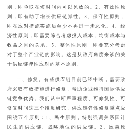
则，即争取在短时间内可以见效的。2、有效性原
则，即有助于增长供应链弹性。3、保守性原则，
即在应对措施实施后至少不再进一步恶化。4、经
济性原则，即需要综合考虑投入成本，均衡成本与
收益之间的关系。5、整体性原则，即要充分考虑
对于整个产业链的影响。这是从政府角度来谈的关
于供应链弹性应对的基本原则。
二、修复。有些供应链目前已经中断，需要政
府采取有效措施进行修复，帮助企业维持国际供应
链竞争优势。我们从中断严重程度、可修复性、可
修复时间这三个维度研究，供应链弹性修复重点应
围绕五个原则：1、民生原则，特别强调关系国计
民生的供应链、战略地位的供应链。2、应急原