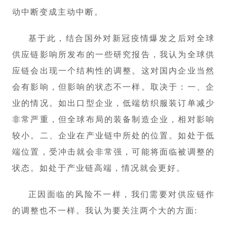
动中断变成主动中断。
基于此，结合国外对新冠疫情爆发之后对全球
供应链影响所发布的一些研究报告，我认为全球供
应链会出现一个结构性的调整。这对国内企业当然
会有影响，但影响的状态不一样。取决于：一、企
业的情况。如出口型企业，低端纺织服装订单减少
非常严重，但全球布局的装备制造企业，相对影响
较小。二、企业在产业链中所处的位置。如处于低
端位置，受冲击就会非常强，可能将面临被调整的
状态。如处于产业链高端，情况就会更好。
正因面临的风险不一样，我们需要对供应链作
的调整也不一样。我认为要关注两个大的方面: