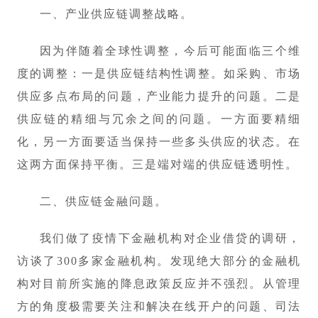
一、产业供应链调整战略。
因为伴随着全球性调整，今后可能面临三个维
度的调整：一是供应链结构性调整。如采购、市场
供应多点布局的问题，产业能力提升的问题。二是
供应链的精细与冗余之间的问题。一方面要精细
化，另一方面要适当保持一些多头供应的状态。在
这两方面保持平衡。三是端对端的供应链透明性。
二、供应链金融问题。
我们做了疫情下金融机构对企业借贷的调研，
访谈了300多家金融机构。发现绝大部分的金融机
构对目前所实施的降息政策反应并不强烈。从管理
方的角度极需要关注和解决在线开户的问题、司法