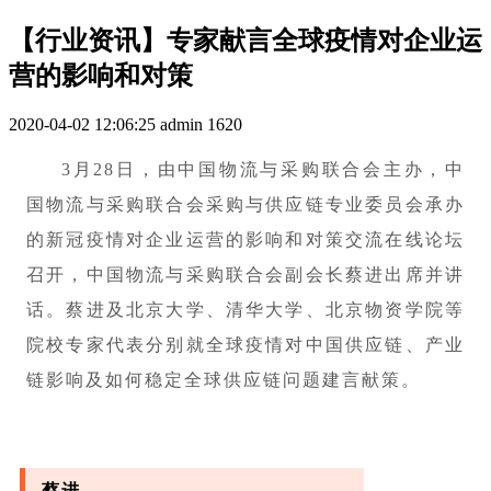
【行业资讯】专家献言全球疫情对企业运
营的影响和对策
2020-04-02 12:06:25
admin
1620
3月28日，由中国物流与采购联合会主办，中
国物流与采购联合会采购与供应链专业委员会承办
的新冠疫情对企业运营的影响和对策交流在线论坛
召开，中国物流与采购联合会副会长蔡进出席并讲
话。蔡进及北京大学、清华大学、北京物资学院等
院校专家代表分别就全球疫情对中国供应链、产业
链影响及如何稳定全球供应链问题建言献策。
蔡进