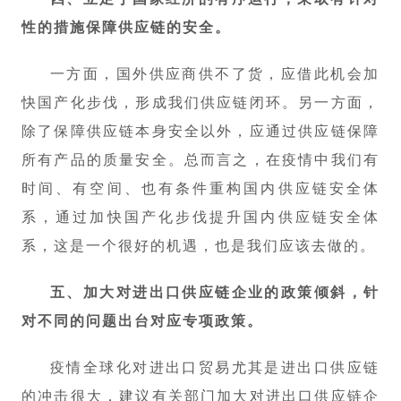
性的措施保障供应链的安全。
一方面，国外供应商供不了货，应借此机会加
快国产化步伐，形成我们供应链闭环。另一方面，
除了保障供应链本身安全以外，应通过供应链保障
所有产品的质量安全。总而言之，在疫情中我们有
时间、有空间、也有条件重构国内供应链安全体
系，通过加快国产化步伐提升国内供应链安全体
系，这是一个很好的机遇，也是我们应该去做的。
五、加大对进出口供应链企业的政策倾斜，针
对不同的问题出台对应专项政策。
疫情全球化对进出口贸易尤其是进出口供应链
的冲击很大，建议有关部门加大对进出口供应链企