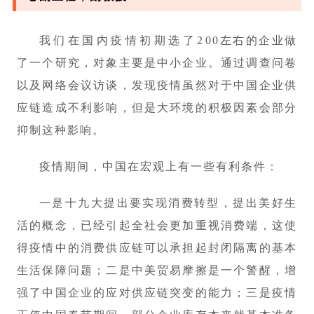
我们在国内疫情初期选了200左右的企业做
了一个研究，对象主要是中小企业。通过调查问卷
以及网络会议访谈，发现疫情虽然对于中国企业供
应链造成不利影响，但是大环境的积极因素会部分
抑制这种影响。
疫情期间，中国在宏观上有一些有利条件：
一是十九大提出要实现消费转型，提出美好生
活的概念，已经引起全社会更加重视消费端，这使
得疫情中的消费供应链可以承担起封闭隔离的基本
生活保障问题；二是中美贸易摩擦是一个警醒，增
强了中国企业的应对供应链突变的能力；三是疫情