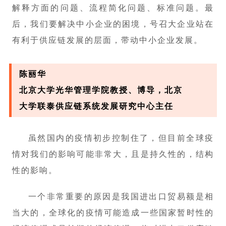
解释方面的问题、流程简化问题、标准问题。最
后，我们要解决中小企业的困境，号召大企业站在
有利于供应链发展的层面，带动中小企业发展。
陈丽华
北京大学光华管理学院教授、博导，北京
大学联泰供应链系统发展研究中心主任
虽然国内的疫情初步控制住了，但目前全球疫
情对我们的影响可能非常大，且是持久性的，结构
性的影响。
一个非常重要的原因是我国进出口贸易额是相
当大的，全球化的疫情可能造成一些国家暂时性的