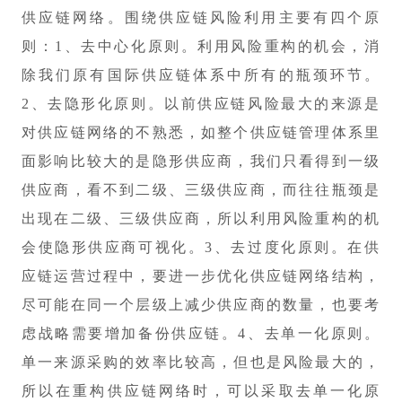
供应链网络。围绕供应链风险利用主要有四个原
则：1、去中心化原则。利用风险重构的机会，消
除我们原有国际供应链体系中所有的瓶颈环节。
2、去隐形化原则。以前供应链风险最大的来源是
对供应链网络的不熟悉，如整个供应链管理体系里
面影响比较大的是隐形供应商，我们只看得到一级
供应商，看不到二级、三级供应商，而往往瓶颈是
出现在二级、三级供应商，所以利用风险重构的机
会使隐形供应商可视化。3、去过度化原则。在供
应链运营过程中，要进一步优化供应链网络结构，
尽可能在同一个层级上减少供应商的数量，也要考
虑战略需要增加备份供应链。4、去单一化原则。
单一来源采购的效率比较高，但也是风险最大的，
所以在重构供应链网络时，可以采取去单一化原