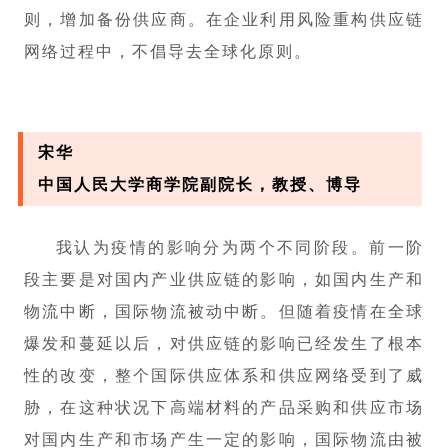
则，增加备份供应商。在企业利用风险重构供应链
网络过程中，不倡导去全球化原则。
宋华
中国人民大学商学院副院长，教授、博导
我认为疫情的影响分为两个不同阶段。前一阶
段主要是对国内产业供应链的影响，如国内生产和
物流中断，国际物流被动中断。但随着疫情在全球
爆发和蔓延以后，对供应链的影响已经发生了根本
性的改变，整个国际供应体系和供应网络受到了威
胁，在这种状况下高端材料的产品采购和供应市场
对国内生产和市场产生一定的影响，国际物流由被