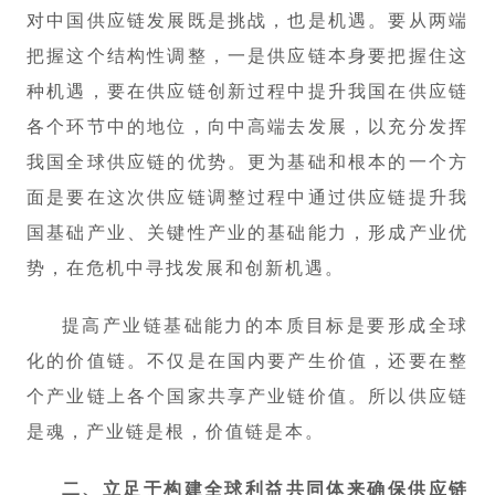
对中国供应链发展既是挑战，也是机遇。要从两端
把握这个结构性调整，一是供应链本身要把握住这
种机遇，要在供应链创新过程中提升我国在供应链
各个环节中的地位，向中高端去发展，以充分发挥
我国全球供应链的优势。更为基础和根本的一个方
面是要在这次供应链调整过程中通过供应链提升我
国基础产业、关键性产业的基础能力，形成产业优
势，在危机中寻找发展和创新机遇。
提高产业链基础能力的本质目标是要形成全球
化的价值链。不仅是在国内要产生价值，还要在整
个产业链上各个国家共享产业链价值。所以供应链
是魂，产业链是根，价值链是本。
二、立足于构建全球利益共同体来确保供应链