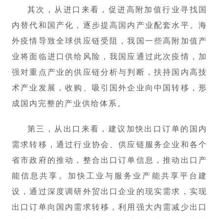
其次，从进口来看，促进高附加值行业寻找国
内替代和国产化，逐步提高国内产业配套水平。海
外疫情导致全球供应链受阻，我国一些高附加值产
业将面临进口供给风险，我国应通过此次疫情，加
强对重点产业的供应链分析与判断，扶持国内高技
术产业发展，收购、吸引国外企业向中国转移，形
成国内完整的产业供给体系。
第三，从出口来看，建议加快出口订单的国内
需求转移，通过行业协会、供应链服务企业和各个
省市政府的推动，整合出口订单信息，推动出口产
能信息共享。加快工业与服务业产能共享平台建
设，通过深度调研外贸出口企业的现实需求，实现
出口订单向国内需求转移，利用强大内需减少出口