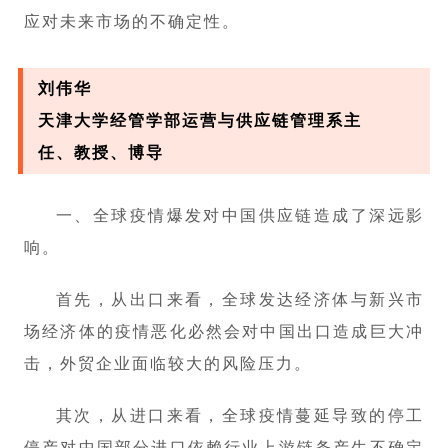
应对未来市场的不确定性。
刘伟华
天津大学经管学部运营与供应链管理系主
任、教授、博导
一、全球疫情爆发对中国供应链造成了深远影
响。
首先，从出口来看，全球发达经济体与新兴市
场经济体的疫情恶化必然会对中国出口造成巨大冲
击，外贸企业面临较大的风险压力。
其次，从进口来看，全球疫情蔓延导致的停工
停产对中国部分进口依赖行业上游链条产生不确定