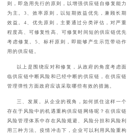
则，即急用先行的原则，以增强供应链自修复能力
为主。3、效率原则，以短期效益优先，兼顾长期
效益。4、优先原则，主要通过分类评估，对严重
程度高、可修复性高、可修复时间短的供应链优先
考虑修复。5、标杆原则，即能够产生示范带动作
用的供应链。
以上是围绕应对和修复，从政府的角度考虑面
临供应链中断风险和已经中断的供应链，在供应链
管理弹性方面政府应该采取哪些有效的措施。
三、发展。从企业的视角，如何抓住这样一个
存在于风险中的机遇重构供应链网络呢？在供应链
风险管理体系中存在风险规避、风险分担和风险利
用三种方法。疫情冲击下，企业可以利用风险重构