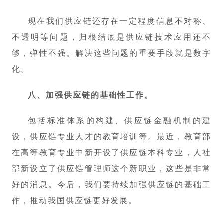
现在我们供应链还存在一定程度信息不对称、
不透明等问题，归根结底是供应链技术应用还不
够，弹性不强。解决这些问题的重要手段就是数字
化。
八、加强
供应链的基础性工作。
包括标准体系的构建、供应链金融机制的建
设，供应链专业人才的教育培训等。最近，教育部
在高等教育专业中新开设了供应链本科专业，人社
部新设立了供应链管理师这个新职业，这些是非常
好的消息。今后，我们要持续加强供应链的基础工
作，推动我国供应链更好发展。