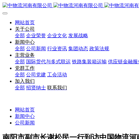
网站首页
关于公司
全部
企业荣誉
企业文化
发展战略
新闻中心
全部
公司新闻
行业资讯
集团动态
政策法规
主营业务
全部
国际货代与多式联运
铁路集装箱运输
供应链金融服
党群工作
全部
公司党建
工会活动
加入我们
全部
招贤纳士
联系我们
网站首页
新闻中心
公司新闻
南阳市副市长谢松民一行到访中国物流河