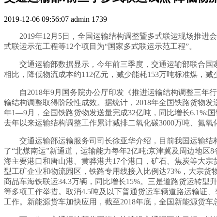
2019-12-06 09:56:07
admin
1739
2019年12月5日，全国运输结构调整暨多式联运现场
式联运示范工程等12个项目为“国家多式联运示范工程”。
交通运输部数据显示，今年前三季度，交通运输部联合国家发
相比，降低物流成本约112亿元，减少能耗153万吨标准煤，减
自2018年9月国务院办公厅印发《推进运输结构调整三
输结构调整取得阶段性成效。据统计，2018年全国铁路货物发送量完
年1—9月，全国铁路货物发送量完成32亿吨，同比增长6.1%;国铁
去年以来运输结构调整工作累计减排二氧化碳3000万吨、氮氧
交通运输部运输服务司司长徐亚华介绍，目前我国运输结
了“北煤南运”新通道，运输能力每年2亿吨;京津冀及周边地区
海主要港口和唐山港、黄骅港共17个港口，矿石、焦炭等大宗货物公
型工矿企业和物流园区，铁路专用线接入比例达73%，大宗货物
商品车海铁联运34.3万辆，同比增长15%。三是道路货运转
等多项工作举措。取消4.5吨及以下普通货运车辆道路运输证
工作。新能源货车加快应用，截至2018年底，全国新能源货车总量