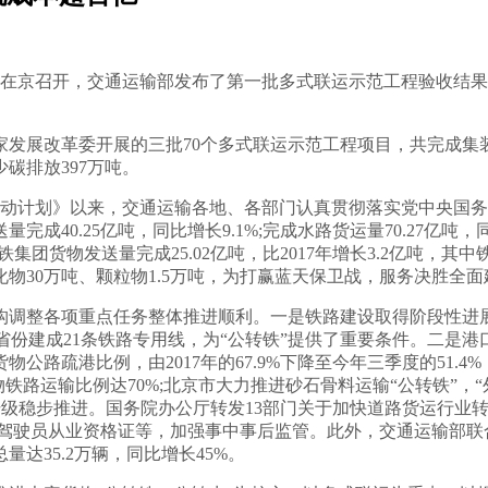
推进会在京召开，交通运输部发布了第一批多式联运示范工程验收结
展改革委开展的三批70个多式联运示范工程项目，共完成集装箱
少碳排放397万吨。
年行动计划》以来，交通运输各地、各部门认真贯彻落实党中央国
成40.25亿吨，同比增长9.1%;完成水路货运量70.27亿吨，
集团货物发送量完成25.02亿吨，比2017年增长3.2亿吨，其中
化物30万吨、颗粒物1.5万吨，为打赢蓝天保卫战，服务决胜全
构调整各项重点任务整体推进顺利。一是铁路建设取得阶段性进
8省份建成21条铁路专用线，为“公转铁”提供了重要条件。二是
路疏港比例，由2017年的67.9%下降至今年三季度的51.4%
铁路运输比例达70%;北京市大力推进砂石骨料运输“公转铁”，
型升级稳步推进。国务院办公厅转发13部门关于加快道路货运行业
、驾驶员从业资格证等，加强事中事后监管。此外，交通运输部
达35.2万辆，同比增长45%。