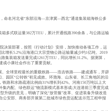
果，命名河北省“东部沿海—京津冀—西北”通道集装箱海铁公多
多式联运量382万TEU，累计开通线路390余条，与公路运输
务院决策部署，按照《行动计划》安排，加快推动各项工作，运
同比增长5.2%;沿海港口大宗货物公路运输量减少约1亿吨。2019
铁路集装箱发送量完成1261万TEU，同比增长31.2%。据测算，
面建成小康社会作出了重要贡献。
展。全球里程最长的重载铁路——浩吉铁路——建成通车，开辟
港口、园区“公转铁”初见成效。环渤海、山东省、长三角地区的沿
，铁路和水路疏港比例由31%增长到42%。河南150万吨以上大
“外集内配、绿色联运”物流新模式基本形成;大连港前三季度完成
转型升级的意见，明确了深化“放管服”改革、促进装备升级改造
联合公安部、商务部开展第二批城市绿色货运配送示范工程申报