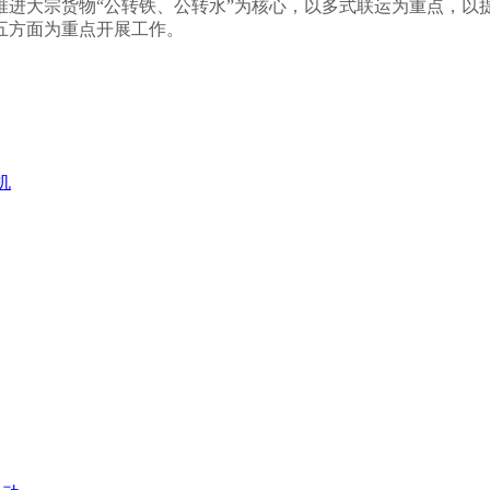
推进大宗货物“公转铁、公转水”为核心，以多式联运为重点，以
五方面为重点开展工作。
机