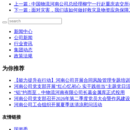
上一篇
: 中国物流河南公司总经理柳宁一行赴重庆农交所
下一篇
: 面对灾害，我们该如何做好救灾及物资应急保障
新闻中心
公司新闻
行业资讯
集团动态
政策法规
为你推荐
【能力提升在行动】河南公司开展合同风险管理专题培训
河南公司党支部开展“红心忆初心 实干践担当”主题党日
“铝”约而至，中物流河南有限公司长葛金属库正式投用
河南公司党支部召开2026年第二季度党员大会暨作风建
河南公司工会组织开展夏季送清凉慰问活动
友情链接
国资委