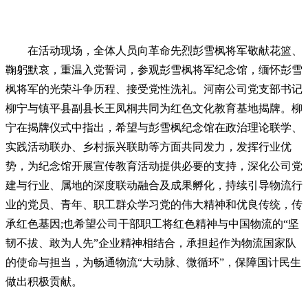
在活动现场，全体人员向革命先烈彭雪枫将军敬献花篮、
鞠躬默哀，重温入党誓词，参观彭雪枫将军纪念馆，缅怀彭雪
枫将军的光荣斗争历程、接受党性洗礼。河南公司党支部书记
柳宁与镇平县副县长王凤桐共同为红色文化教育基地揭牌。柳
宁在揭牌仪式中指出，希望与彭雪枫纪念馆在政治理论联学、
实践活动联办、乡村振兴联助等方面共同发力，发挥行业优
势，为纪念馆开展宣传教育活动提供必要的支持，深化公司党
建与行业、属地的深度联动融合及成果孵化，持续引导物流行
业的党员、青年、职工群众学习党的伟大精神和优良传统，传
承红色基因;也希望公司干部职工将红色精神与中国物流的“坚
韧不拔、敢为人先”企业精神相结合，承担起作为物流国家队
的使命与担当，为畅通物流“大动脉、微循环”，保障国计民生
做出积极贡献。