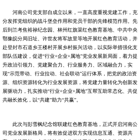
河南公司党支部自成立以来，一直高度重视党建工作，充
分发挥党组织的战斗堡垒作用和党员干部的先锋模范作用。先
后到兰考焦裕禄纪念园、林州红旗渠红色教育基地、中共中央
鄂豫皖分局旧址、许世友将军故里等地开展红色教育活动，并
赴登封市石道乡王楼村开展乡村振兴活动，以实际举措强化支
部队伍建设，促进“行业+企业+属地”党业发展新局面，着力提
升政治引领力、党建聚合力、行业服务力、区域融合力，实
现“示范带动、行业拉动、社会联动”运行体系，把党的政治资
源、组织资源转化为行业发展资源，将党建力量转化为创新发
展驱动力，扎实推动“行业+企业+属地”互帮互助常态化、共促
共融长效化，以“共建”助力“共赢”。
此次与彭雪枫纪念馆联建红色教育基地，正式开启河南公
司党业发展新格局，将有效促进双方实现信息互通、资源共