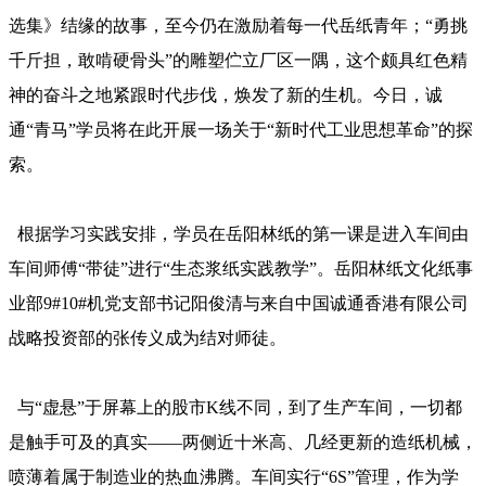
选集》结缘的故事，至今仍在激励着每一代岳纸青年；“勇挑
千斤担，敢啃硬骨头”的雕塑伫立厂区一隅，这个颇具红色精
神的奋斗之地紧跟时代步伐，焕发了新的生机。今日，诚
通“青马”学员将在此开展一场关于“新时代工业思想革命”的探
索。
根据学习实践安排，学员在岳阳林纸的第一课是进入车间由
车间师傅“带徒”进行“生态浆纸实践教学”。岳阳林纸文化纸事
业部9#10#机党支部书记阳俊清与来自中国诚通香港有限公司
战略投资部的张传义成为结对师徒。
与“虚悬”于屏幕上的股市K线不同，到了生产车间，一切都
是触手可及的真实——两侧近十米高、几经更新的造纸机械，
喷薄着属于制造业的热血沸腾。车间实行“6S”管理，作为学