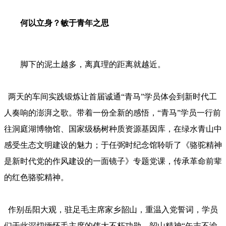
何以立身？敏于青年之思
脚下的泥土越多，离真理的距离就越近。
两天的车间实践锻炼让首届诚通“青马”学员体会到新时代工
人奏响的澎湃之歌。带着一份全新的感悟，“青马”学员一行前
往洞庭湖博物馆、国家级杨树种质资源基因库，在绿水青山中
感受生态文明建设的魅力；于任弼时纪念馆聆听了《骆驼精神
是新时代党的作风建设的一面镜子》专题党课，传承革命前辈
的红色骆驼精神。
作别岳阳大观，驻足毛主席家乡韶山，重温入党誓词，学员
们于此深切缅怀毛主席的伟大不朽功勋。韶山精神“矢志不渝