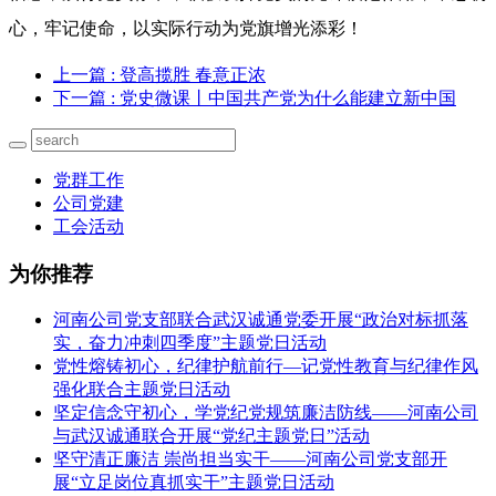
心，牢记使命，以实际行动为党旗增光添彩！
上一篇
: 登高揽胜 春意正浓
下一篇
: 党史微课丨中国共产党为什么能建立新中国
党群工作
公司党建
工会活动
为你推荐
河南公司党支部联合武汉诚通党委开展“政治对标抓落
实，奋力冲刺四季度”主题党日活动
党性熔铸初心，纪律护航前行—记党性教育与纪律作风
强化联合主题党日活动
坚定信念守初心，学党纪党规筑廉洁防线——河南公司
与武汉诚通联合开展“党纪主题党日”活动
坚守清正廉洁 崇尚担当实干——河南公司党支部开
展“立足岗位真抓实干”主题党日活动