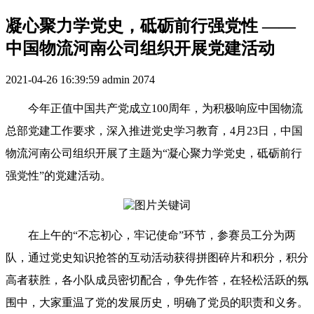
凝心聚力学党史，砥砺前行强党性 ——
中国物流河南公司组织开展党建活动
2021-04-26 16:39:59
admin
2074
今年正值中国共产党成立100周年，为积极响应中国物流
总部党建工作要求，深入推进党史学习教育，4月23日，中国
物流河南公司组织开展了主题为“凝心聚力学党史，砥砺前行
强党性”的党建活动。
在上午的“不忘初心，牢记使命”环节，参赛员工分为两
队，通过党史知识抢答的互动活动获得拼图碎片和积分，积分
高者获胜，各小队成员密切配合，争先作答，在轻松活跃的氛
围中，大家重温了党的发展历史，明确了党员的职责和义务。