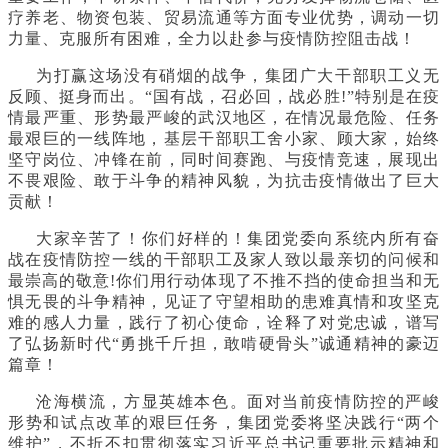
疗养老、物资包装、贸易流通等方面专业优势，调动一切
力量、克服所有困难，全力以赴参与疫情防控阻击战！
为打赢这场没有硝烟的战争，集团广大干部职工义无
反顾、挺身而出。“国有战，召必回，战必胜!”特别是在疫
情最严重、形势最严峻的武汉地区，在情况最危险、任务
最艰巨的一线阵地，基层干部职工舍小家、顾大家，始终
坚守岗位、冲锋在前，同时间赛跑、与疫情竞速，展现出
不畏艰险、敢于斗争的精神风貌，为抗击疫情做出了巨大
贡献！
大家辛苦了！你们好样的！集团党委向系统内所有奋
战在疫情防控一线的干部职工及家人致以最亲切的问候和
最崇高的敬意!你们用行动体现了不推不挡的使命担当和无
惧无畏的斗争精神，见证了守望相助的患难真情和攻坚克
难的感人力量，践行了初心使命，诠释了对党忠诚，谱写
了弘扬新时代“勇挑千斤担，敢啃硬骨头”诚通精神的豪迈
篇章！
沧海横流，方显英雄本色。面对当前疫情防控的严峻
形势和试点改革的艰巨任务，集团党委将坚决践行“两个
维护”，不折不扣贯彻落实习近平总书记重要批示精神和